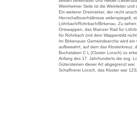
beiden Birkenauer und Nieder-Liebersba
Weinheimer Seite ist die Weinleiter und 
Ein weiterer Dreimärker, der recht ansc
Herrschaftsverhältnisse widerspiegelt, 
Löhrbach/Rohrbach/Birkenau. Zu sehen 
Ortswappen, das Mainzer Rad für Löhr
für Rohrbach (mit dem Wappenbild nich
Im Birkenauer Gemeindearchiv wird ein 
aufbewahrt, auf dem das Klosterkreuz, 
Buchstaben C L (Closter Lorsch) zu erke
Anfang des 17. Jahrhunderts die sog. Lo
Gütersteinen dieser Art abgegrenzt war
Schaffnerei Lorsch, das Kloster war 1232