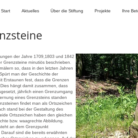
Start
Aktuelles
Über die Stiftung
Projekte
Ihre Bet
nzsteine
bungen der Jahre 1709,1803 und 1842
r Grenzsteine minutiös beschrieben.
kmälern so, dass in den letzten Jahren
 Spürt man der Geschichte der
t Erstaunen fest, dass die Grenzen
. Dies hängt damit zusammen, dass
sgesetzt, jährlich einen Grenzumgang
tfernung eines Grenzsteins standen
nzsteinen findet man als Ortszeichen
ch stand bei der Gestaltung des
eide Ortszeichen haben den gleichen
echte bzw. waagrechte Abbildung.
 steht an dem Grenzpunkt
Darauf sind die bereits erwähnten