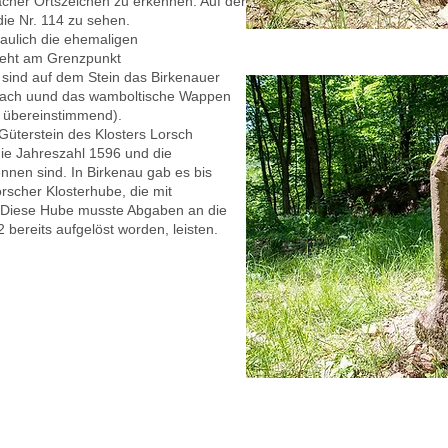
cher Ortszeichen zu erkennen. Auf der
die Nr. 114 zu sehen.
haulich die ehemaligen
steht am Grenzpunkt
sind auf dem Stein das Birkenauer
bach uund das wamboltische Wappen
t übereinstimmend).
Güterstein des Klosters Lorsch
die Jahreszahl 1596 und die
nnen sind. In Birkenau gab es bis
rscher Klosterhube, die mit
. Diese Hube musste Abgaben an die
 bereits aufgelöst worden, leisten.